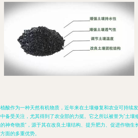
腐植酸作为一种天然有机物质，近年来在土壤修复和农业可持续
展中备受关注，尤其得到了农业部的力挺。它之所以被誉为“土壤
复的神奇物质”，源于其在改良土壤结构、提升肥力、促进作物生
等方面的多重优势。