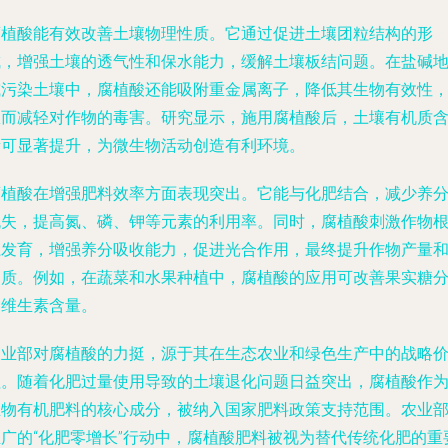
腐植酸能有效改善土壤物理性质。它通过促进土壤团粒结构的形
成，增强土壤的透气性和保水能力，缓解土壤板结问题。在盐碱
或污染土壤中，腐植酸还能吸附重金属离子，降低其生物有效性
从而减轻对作物的毒害。研究显示，施用腐植酸后，土壤有机质
量可显著提升，为微生物活动创造有利环境。
腐植酸在增强肥料效率方面表现突出。它能与化肥结合，减少养
流失，提高氮、磷、钾等元素的利用率。同时，腐植酸刺激作物
系发育，增强养分吸收能力，促进光合作用，最终提升作物产量
品质。例如，在蔬菜和水果种植中，腐植酸的应用可改善果实糖
和维生素含量。
农业部对腐植酸的力挺，源于其在生态农业和绿色生产中的战略
值。随着化肥过量使用导致的土壤退化问题日益突出，腐植酸作
生物有机肥料的核心成分，被纳入国家肥料政策支持范围。农业
推广的“化肥零增长”行动中，腐植酸肥料被视为替代传统化肥的重