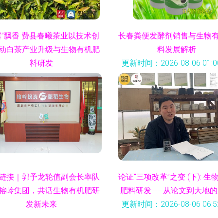
露”飘香 费县春曦茶业以技术创
长春粪便发酵剂销售与生物
动白茶产业升级与生物有机肥
料发展解析
料研发
更新时间：2026-08-06 01:00
时间：2026-08-06 18:22:46
链接｜郭予龙轮值副会长率队
论证“三项改革”之变 (下): 生
榕岭集团，共话生物有机肥研
肥料研发——从论文到大地的
发新未来
更新时间：2026-08-06 06:52
时间：2026-08-06 06:51:56