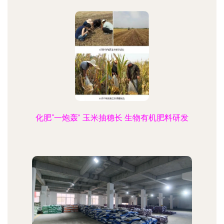
化肥“一炮轰” 玉米抽穗长 生物有机肥料研发