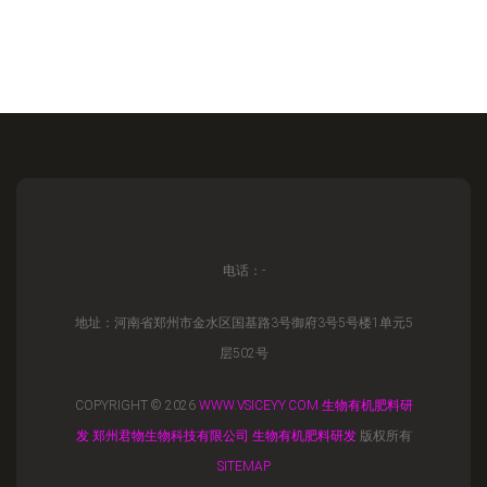
电话：-
地址：河南省郑州市金水区国基路3号御府3号5号楼1单元5
层502号
COPYRIGHT © 2026
WWW.VSICEYY.COM
生物有机肥料研
发
郑州君物生物科技有限公司
生物有机肥料研发
版权所有
SITEMAP