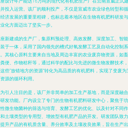
一座设计年产能达16万吨的现代化有机肥生产厂在云南宣威正式
成并投入运营。该厂的顺利投产，不仅是宣威市农业绿色转型和
环经济发展的重要里程碑，也标志着本地区在生物有机肥料研发
产业化方面迈出了坚实一步。
这座新建成的生产厂，集原料预处理、高效发酵、深度加工、智
包装于一体，采用了国内领先的槽式好氧发酵工艺及自动化控制
统。其核心原料主要来自当地及周边丰富的农业废弃物资源，如
禽粪便、作物秸秆等，通过科学的配比与先进的微生物发酵技术
将这些“放错地方的资源”转化为高品质的有机肥料，实现了变废为
和资源的循环利用。
尤为引人注目的是，该厂并非简单的加工生产基地，而是深度融
了研发功能。厂内设立了专门的生物有机肥料研发中心，聚焦于
能性微生物菌种的筛选与培育、发酵工艺的优化、以及针对不同
物和土壤类型的专用型、增效型有机肥产品的开发。研发团队致
于提升产品的有机质含量、养分效率及土壤改良效果，旨在生产