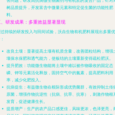
害问题，研发高抗病微生物菌剂与有机肥的复合产品；针对
树品质提升，开发富含中微量元素和特定促生菌的功能性肥
料。
三、研发成果：多重效益显著显现
经过持续的研发投入与田间试验，沃垚生物有机肥料展现出多重
势：
改良土壤
：显著提高土壤有机质含量，改善团粒结构，增强
壤保水保肥和透气能力，使板结的土壤重新变得疏松肥沃。
提升肥效
：功能微生物能将土壤中难以被作物吸收的固定态
磷、钾等元素活化释放，固持空气中的氮素，提高肥料利用
率，减少化肥投入。
抗病促生
：有益微生物在根际形成优势菌群，有效抑制土传
原菌，增强作物抗逆性（抗病、抗旱、抗寒），刺激作物根
发育，促进健康生长。
提质增产
：生产的农产品口感更佳，风味更浓，色泽更亮，