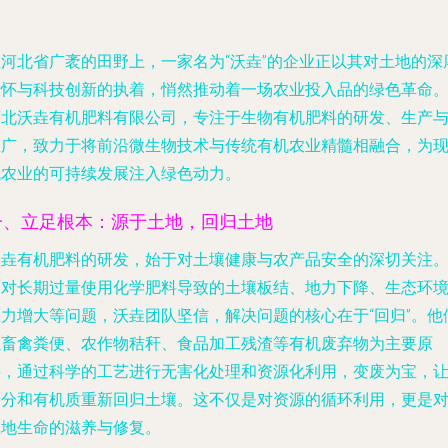
在河北省广袤的田野上，一家名为“沃垚”的企业正以其对土地的深
情怀与科技创新的执着，悄然推动着一场农业投入品的绿色革命
河北沃垚有机肥料有限公司，专注于生物有机肥料的研发、生产
推广，致力于将前沿微生物技术与传统有机农业精髓相融合，为
代农业的可持续发展注入绿色动力。
一、立足根本：源于土地，回归土地
沃垚有机肥料的研发，始于对土壤健康与农产品安全的深切关注
面对长期过量使用化学肥料导致的土壤板结、地力下降、生态环
压力增大等问题，沃垚团队坚信，解决问题的核心在于“回归”。他
以畜禽粪便、农作物秸秆、食品加工残渣等有机废弃物为主要原
料，通过科学的工艺进行无害化处理和资源化利用，变废为宝，
养分和有机质重新回归土壤。这不仅是对资源的循环利用，更是
土地生命的滋养与修复。