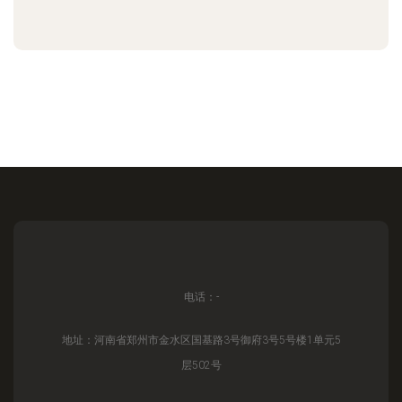
电话：-
地址：河南省郑州市金水区国基路3号御府3号5号楼1单元5
层502号