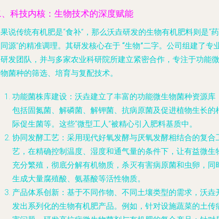
二、科技内核：生物技术的深度赋能
果说传统有机肥是“食补”，那么沃垚研发的生物有机肥料则是“药
食同源”的精准调理。其研发核心在于
“生物”二字
。公司组建了专
的研发团队，并与多家农业科研院所建立紧密合作，专注于功能
生物菌种的筛选、培育与复配技术。
功能菌株库建设
：沃垚建立了丰富的功能微生物菌种资源库
包括固氮菌、解磷菌、解钾菌、抗病原菌及促进植物生长的
际促生菌等。这些“微型工人”被精心引入肥料基质中。
协同发酵工艺
：采用现代好氧发酵与厌氧发酵相结合的复合
艺，在精确控制温度、湿度和通气量的条件下，让有益微生
充分繁殖，彻底分解有机物质，杀灭有害病原菌和虫卵，同
生成大量腐殖酸、氨基酸等活性物质。
产品体系创新
：基于不同作物、不同土壤类型的需求，沃垚
发出系列化的生物有机肥产品。例如，针对设施蔬菜的土传