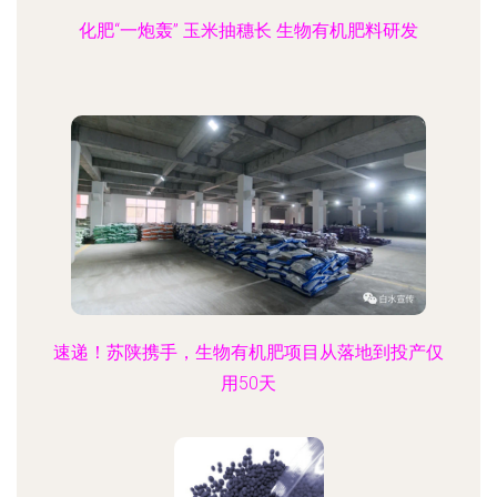
化肥“一炮轰” 玉米抽穗长 生物有机肥料研发
速递！苏陕携手，生物有机肥项目从落地到投产仅
用50天