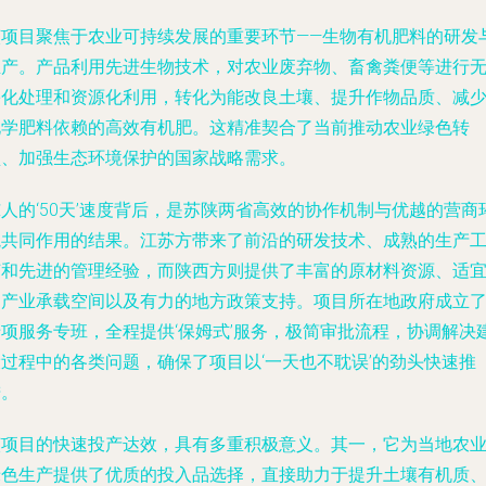
该项目聚焦于农业可持续发展的重要环节——生物有机肥料的研发
生产。产品利用先进生物技术，对农业废弃物、畜禽粪便等进行
害化处理和资源化利用，转化为能改良土壤、提升作物品质、减
化学肥料依赖的高效有机肥。这精准契合了当前推动农业绿色转
型、加强生态环境保护的国家战略需求。
人的‘50天’速度背后，是苏陕两省高效的协作机制与优越的营商
境共同作用的结果。江苏方带来了前沿的研发技术、成熟的生产
艺和先进的管理经验，而陕西方则提供了丰富的原材料资源、适
的产业承载空间以及有力的地方政策支持。项目所在地政府成立
专项服务专班，全程提供‘保姆式’服务，极简审批流程，协调解决
设过程中的各类问题，确保了项目以‘一天也不耽误’的劲头快速推
进。
该项目的快速投产达效，具有多重积极意义。其一，它为当地农
绿色生产提供了优质的投入品选择，直接助力于提升土壤有机质