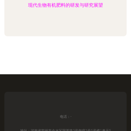
现代生物有机肥料的研发与研究展望
电话：-
地址：河南省郑州市金水区国基路3号御府3号5号楼1单元5