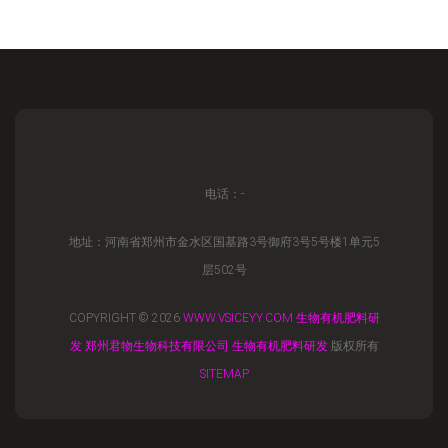
电话：-
地址：河南省郑州市金水区国基路3号御府3号5号楼1单元5
层502号
COPYRIGHT © 2026
WWW.VSICEYY.COM
生物有机肥料研
发
郑州君物生物科技有限公司
生物有机肥料研发
版权所有
SITEMAP