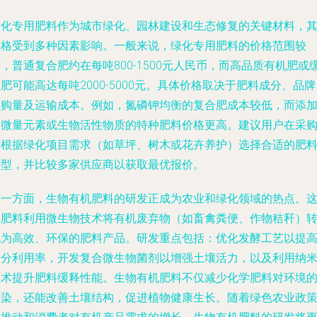
绿化专用肥料作为城市绿化、园林建设和生态修复的关键材料，
价格受到多种因素影响。一般来说，绿化专用肥料的价格范围较
，普通复合肥约在每吨800-1500元人民币，而高品质有机肥或
肥可能高达每吨2000-5000元。具体价格取决于肥料成分、品牌
采购量及运输成本。例如，氮磷钾均衡的复合肥成本较低，而添
了微量元素或生物活性物质的特种肥料价格更高。建议用户在采
时根据绿化项目需求（如草坪、树木或花卉养护）选择合适的肥
类型，并比较多家供应商以获取最优报价。
另一方面，生物有机肥料的研发正成为农业和绿化领域的热点。
类肥料利用微生物技术将有机废弃物（如畜禽粪便、作物秸秆）
化为高效、环保的肥料产品。研发重点包括：优化发酵工艺以提
养分利用率，开发复合微生物菌剂以增强土壤活力，以及利用纳
技术提升肥料缓释性能。生物有机肥料不仅减少化学肥料对环境
污染，还能改善土壤结构，促进植物健康生长。随着绿色农业政