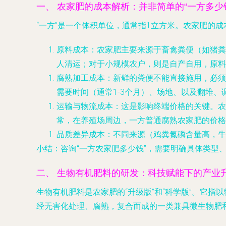
一、 农家肥的成本解析：并非简单的“一方多少
“一方”是一个体积单位，通常指1立方米。农家肥的
原料成本
：农家肥主要来源于畜禽粪便（如猪粪
人清运；对于小规模农户，则是自产自用，原料
腐熟加工成本
：新鲜的粪便不能直接施用，必须
需要时间（通常1-3个月）、场地、以及翻堆
运输与物流成本
：这是影响终端价格的关键。农
常，在养殖场周边，一方普通腐熟农家肥的价格
品质差异成本
：不同来源（鸡粪氮磷含量高，牛
小结
：咨询“一方农家肥多少钱”，需要明确具体类
二、 生物有机肥料的研发：科技赋能下的产业
生物有机肥料是农家肥的“升级版”和“科学版”。它
经无害化处理、腐熟，复合而成的一类兼具微生物肥