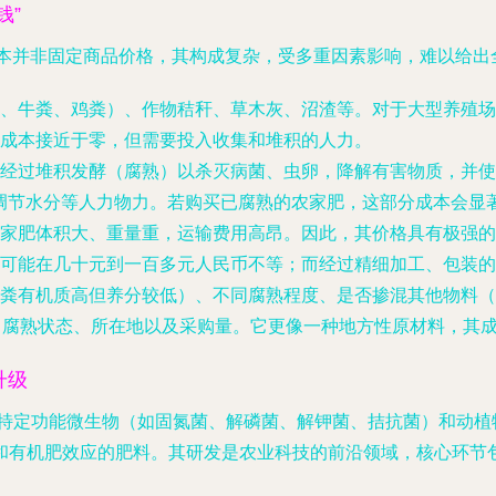
钱”
成本并非固定商品价格，其构成复杂，受多重因素影响，难以给
、牛粪、鸡粪）、作物秸秆、草木灰、沼渣等。对于大型养殖场
成本接近于零，但需要投入收集和堆积的人力。
经过堆积发酵（腐熟）以杀灭病菌、虫卵，降解有害物质，并使
、调节水分等人力物力。若购买已腐熟的农家肥，这部分成本会显
家肥体积大、重量重，运输费用高昂。因此，其价格具有极强的
可能在几十元到一百多元人民币不等；而经过精细加工、包装的
粪有机质高但养分较低）、不同腐熟程度、是否掺混其他物料（
型、腐熟状态、所在地以及采购量。它更像一种地方性原材料，其
升级
指以特定功能微生物（如固氮菌、解磷菌、解钾菌、拮抗菌）和动
和有机肥效应的肥料。其研发是农业科技的前沿领域，核心环节