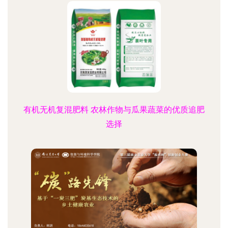
有机无机复混肥料 农林作物与瓜果蔬菜的优质追肥
选择